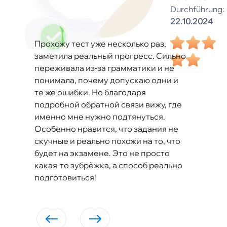
Durchführung:
22.10.2024
Прохожу тест уже несколько раз,
заметила реальный прогресс. Сильно
переживала из-за грамматики и не
понимала, почему допускаю одни и
те же ошибки. Но благодаря
подробной обратной связи вижу, где
именно мне нужно подтянуться.
Особенно нравится, что задания не
скучные и реально похожи на то, что
будет на экзамене. Это не просто
какая-то зубрёжка, а способ реально
подготовиться!