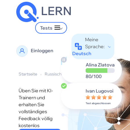
LERN
Tests
Meine
Sprache:
Einloggen
Deutsch
Alina Zlatova
Startseite
•
Russisch sprache
80/100
Üben Sie mit KI-
Ivan Lugovoi
Trainern und
erhalten Sie
Test abgeschlossen
vollständiges
Feedback völlig
kostenlos