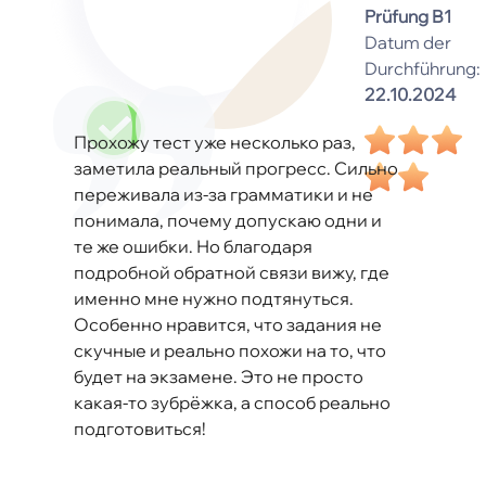
Prüfung B1
Datum der
Durchführung:
22.10.2024
Прохожу тест уже несколько раз,
заметила реальный прогресс. Сильно
переживала из-за грамматики и не
понимала, почему допускаю одни и
те же ошибки. Но благодаря
подробной обратной связи вижу, где
именно мне нужно подтянуться.
Особенно нравится, что задания не
скучные и реально похожи на то, что
будет на экзамене. Это не просто
какая-то зубрёжка, а способ реально
подготовиться!