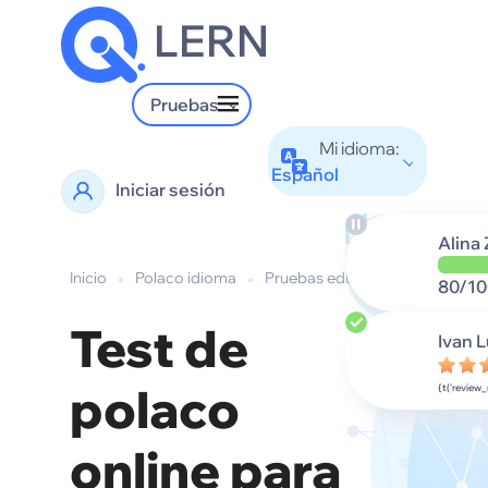
LERN
Pruebas
Mi idioma:
Español
Iniciar sesión
Alina
Inicio
•
Polaco idioma
•
Pruebas educativas
80/10
Test de
Ivan 
polaco
{t('review_
online para