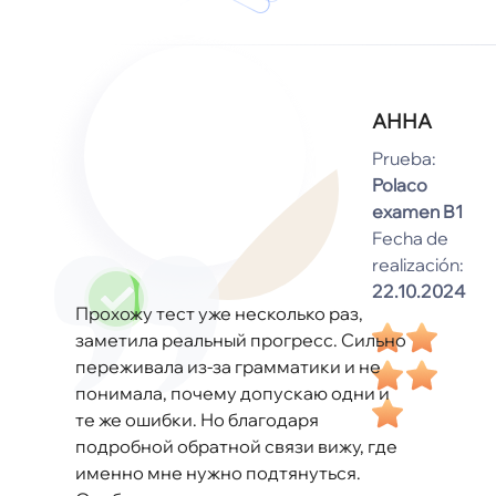
АННА
Prueba:
Polaco
examen B1
Fecha de
realización:
22.10.2024
Прохожу тест уже несколько раз,
заметила реальный прогресс. Сильно
переживала из-за грамматики и не
понимала, почему допускаю одни и
те же ошибки. Но благодаря
подробной обратной связи вижу, где
именно мне нужно подтянуться.