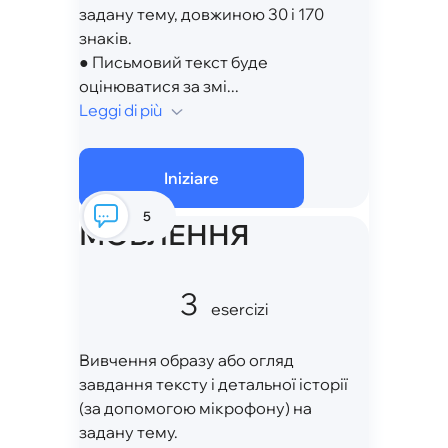
задану тему, довжиною 30 і 170
знаків.
● Письмовий текст буде
оцінюватися за змі...
Leggi di più
Iniziare
5
МОВЛЕННЯ
3
esercizi
Вивчення образу або огляд
завдання тексту і детальної історії
(за допомогою мікрофону) на
задану тему.