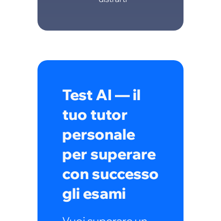
Test AI — il
tuo tutor
personale
per superare
con successo
gli esami