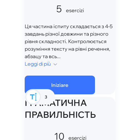
5
esercizi
Ця частина іспиту складається з 4-5
завдань різної довжини та різного
рівня складності. Контролюється
розуміння тексту на рівні речення,
абзацу та всь...
Leggi di più
Iniziare
3
ГРАМАТИЧНА
ПРАВИЛЬНІСТЬ
10
esercizi