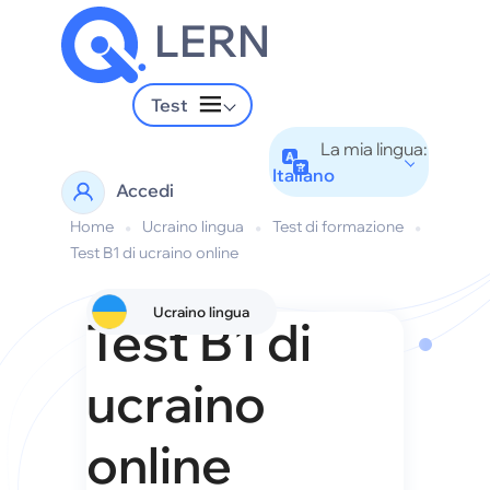
LERN
Test
La mia lingua:
Italiano
Accedi
Home
•
Ucraino lingua
•
Test di formazione
•
Test B1 di ucraino online
Ucraino lingua
Test B1 di
ucraino
online