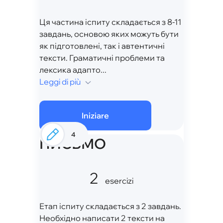
Ця частина іспиту складається з 8-11
завдань, основою яких можуть бути
як підготовлені, так і автентичні
тексти. Граматичні проблеми та
лексика адапто...
Leggi di più
Iniziare
4
ПИСЬМО
2
esercizi
Етап іспиту складається з 2 завдань.
Необхідно написати 2 тексти на