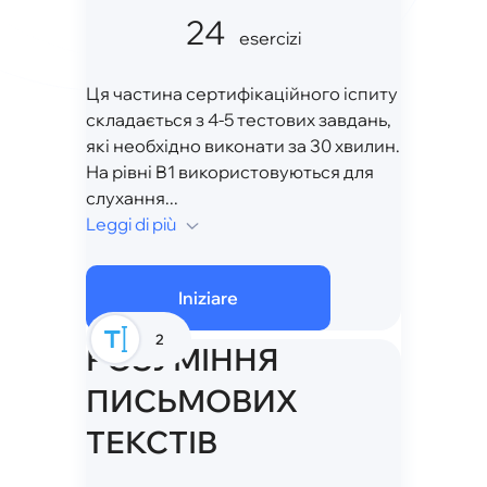
24
esercizi
Ця частина сертифікаційного іспиту
складається з 4-5 тестових завдань,
які необхідно виконати за 30 хвилин.
На рівні B1 використовуються для
слухання...
Leggi di più
Iniziare
2
РОЗУМІННЯ
ПИСЬМОВИХ
ТЕКСТІВ