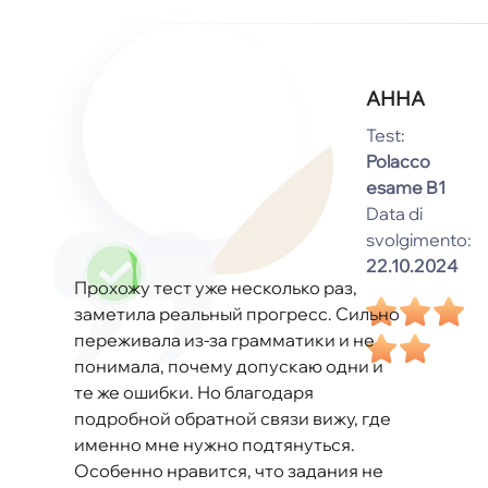
АННА
Test:
Polacco
esame B1
Data di
svolgimento:
22.10.2024
Прохожу тест уже несколько раз,
заметила реальный прогресс. Сильно
переживала из-за грамматики и не
понимала, почему допускаю одни и
те же ошибки. Но благодаря
подробной обратной связи вижу, где
именно мне нужно подтянуться.
Особенно нравится, что задания не