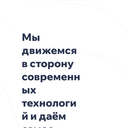
Мы
движемся
в сторону
современн
ых
технологи
й и даём