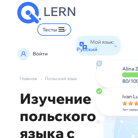
LERN
Тесты
Мой язык:
Русский
Войти
Alina 
Главная
•
Польский язык
80/10
Изучение
Ivan L
польского
Тест заве
языка с