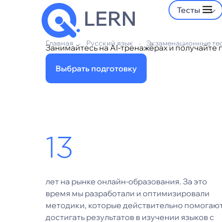
Тесты
LERN
Главная
•
Русский язык
•
Экзаменационные те
Занимайтесь на AI-тренажёрах и получайте
Выбрать подготовку
13
лет на рынке онлайн-образования. За это
время мы разработали и оптимизировали
методики, которые действительно помогаю
достигать результатов в изучении языков с