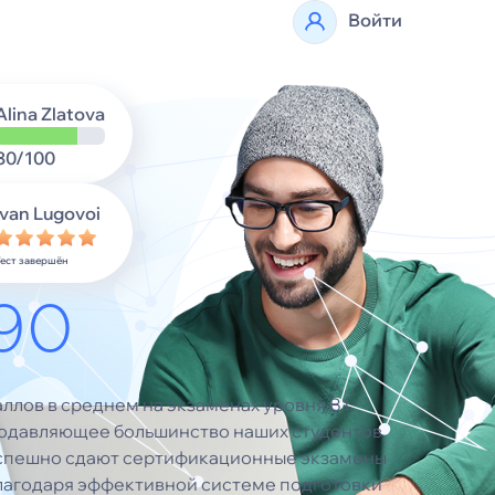
Войти
Alina Zlatova
80/100
Ivan Lugovoi
Тест завершён
90
аллов в среднем на экзаменах уровня B1.
одавляющее большинство наших студентов
спешно сдают сертификационные экзамены
лагодаря эффективной системе подготовки