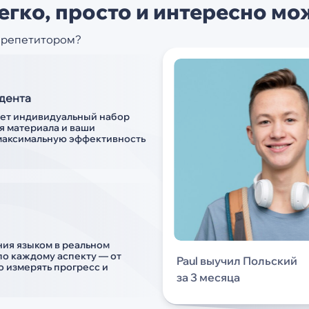
егко, просто и интересно м
с репетитором?
удента
ает индивидуальный набор
я материала и ваши
 максимальную эффективность
ния языком в реальном
по каждому аспекту — от
Paul выучил Польский
о измерять прогресс и
за 3 месяца