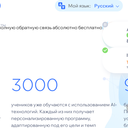
Мой язык:
Русский
сты
 полную обратную связь абсолютно бесплатно
3000
учеников уже обучаются с использованием AI-
б
технологий. Каждый из них получает
П
т
персонализированную программу,
у
адаптированную под его цели и темп
б