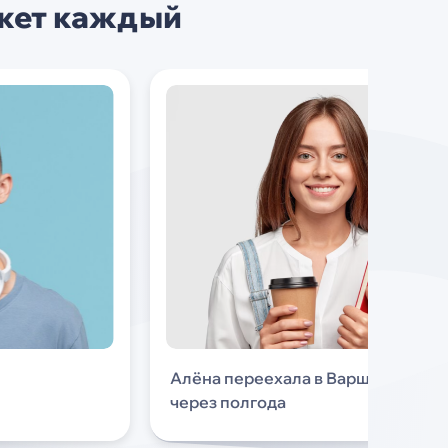
ожет каждый
Алёна переехала в Варшаву
через полгода