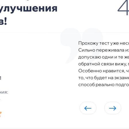
4
 улучшения
в!
Прохожу тест уже нес
Сильно переживала из
допускаю одни и те ж
обратной связи вижу,
Особенно нравится, ч
то, что будет на экзам
1
способ реально подго
ия: