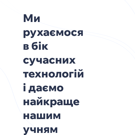
Ми
рухаємося
в бік
сучасних
технологій
і даємо
найкраще
нашим
учням