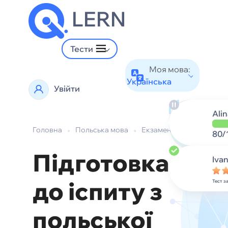
LERN
Тести
Моя мова:
Українська
Увійти
Alin
Головна
•
Польська мова
•
Екзаменаційні тести
80/
Підготовка
Iva
до іспиту з
Тест 
польської