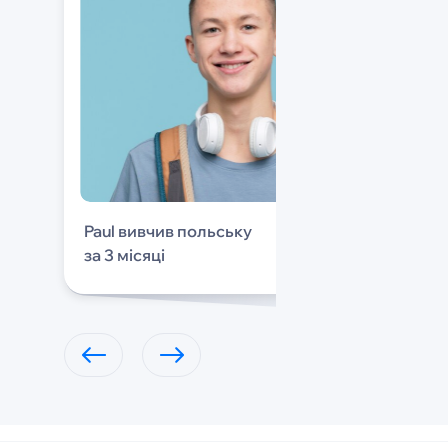
Paul вивчив польську
за 3 місяці