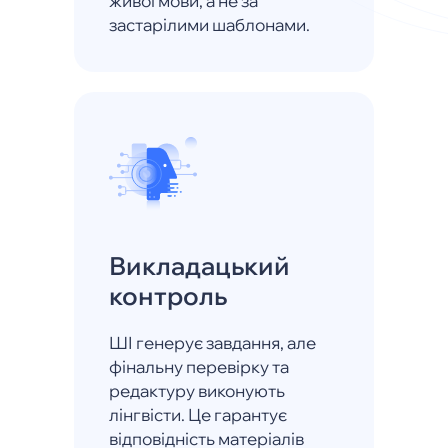
живої мови, а не за
застарілими шаблонами.
Викладацький
контроль
ШІ генерує завдання, але
фінальну перевірку та
редактуру виконують
лінгвісти. Це гарантує
відповідність матеріалів