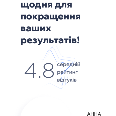
щодня для
покращення
ваших
результатів!
середній
4.8
рейтинг
відгуків
АННА