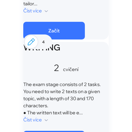
tailor...
Číst více
Začít
4
WRITING
2
cvičení
The exam stage consists of 2 tasks.
You need to write 2 texts on a given
topic, with a length of 30 and 170
characters.
● The written text will be e...
Číst více