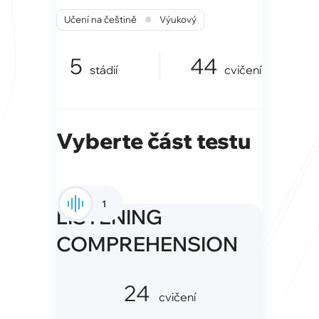
•
Učení na češtině
Výukový
5
44
stádií
cvičení
Vyberte část testu
1
LISTENING
COMPREHENSION
24
cvičení