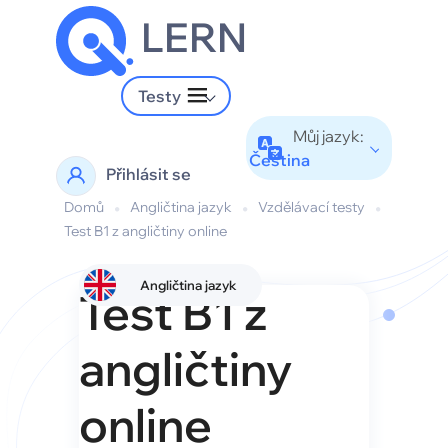
LERN
Testy
Můj jazyk:
Čeština
Přihlásit se
Domů
•
Angličtina jazyk
•
Vzdělávací testy
•
Test B1 z angličtiny online
Angličtina jazyk
Test B1 z
angličtiny
online