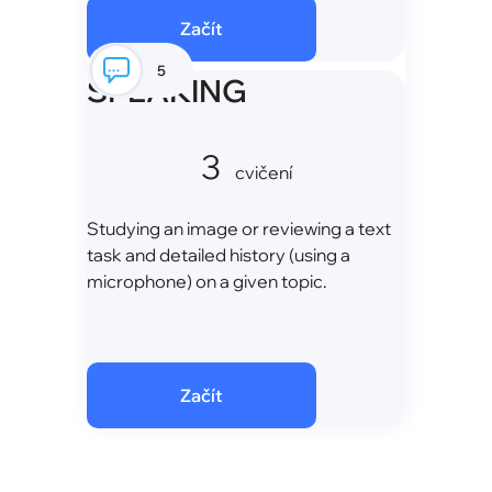
Začít
5
SPEAKING
3
cvičení
Studying an image or reviewing a text
task and detailed history (using a
microphone) on a given topic.
Začít