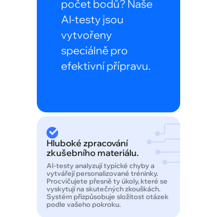
počet bodů? Naše
AI-testy jsou
vytvořeny
speciálně pro
efektivní přípravu.
Hluboké zpracování
zkušebního materiálu.
AI-testy analyzují typické chyby a
vytvářejí personalizované tréninky.
Procvičujete přesně ty úkoly, které se
vyskytují na skutečných zkouškách.
Systém přizpůsobuje složitost otázek
podle vašeho pokroku.