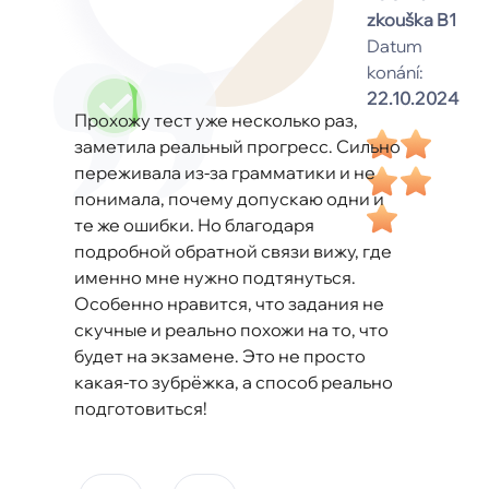
zkouška B1
Datum
konání:
22.10.2024
Прохожу тест уже несколько раз,
заметила реальный прогресс. Сильно
переживала из-за грамматики и не
понимала, почему допускаю одни и
те же ошибки. Но благодаря
подробной обратной связи вижу, где
именно мне нужно подтянуться.
Особенно нравится, что задания не
скучные и реально похожи на то, что
будет на экзамене. Это не просто
какая-то зубрёжка, а способ реально
подготовиться!