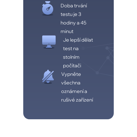
Doba trvání
testu je 3
hodiny a 45
minut
Je lepší dělat
test na
stolním
počítači
Vypněte
všechna
oznámení a
rušivé zařízení