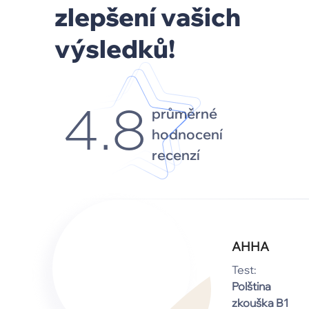
zlepšení vašich
výsledků!
průměrné
4.8
hodnocení
recenzí
АННА
Test:
Polština
zkouška B1