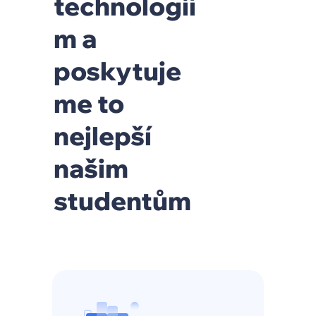
technologií
m a
poskytuje
me to
nejlepší
našim
studentům