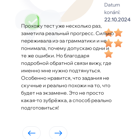
Datum
konání:
22.10.2024
Прохожу тест уже несколько раз,
заметила реальный прогресс. Сильно
переживала из-за грамматики и не
понимала, почему допускаю одни и
те же ошибки. Но благодаря
подробной обратной связи вижу, где
именно мне нужно подтянуться.
Особенно нравится, что задания не
скучные и реально похожи на то, что
будет на экзамене. Это не просто
какая-то зубрёжка, а способ реально
подготовиться!