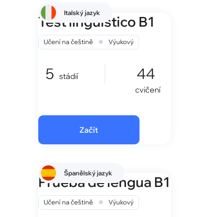
Italský jazyk
Test linguistico B1
•
Učení na češtině
Výukový
5
44
stádií
cvičení
Začít
Španělský jazyk
Prueba de lengua B1
•
Učení na češtině
Výukový