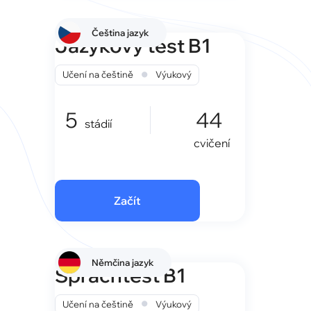
Čeština jazyk
Jazykový test B1
•
Učení na češtině
Výukový
5
44
stádií
cvičení
Začít
Němčina jazyk
Sprachtest B1
•
Učení na češtině
Výukový