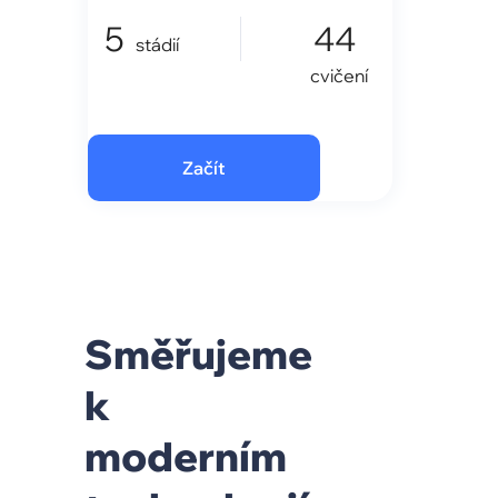
5
44
stádií
cvičení
Začít
Směřujeme
k
moderním