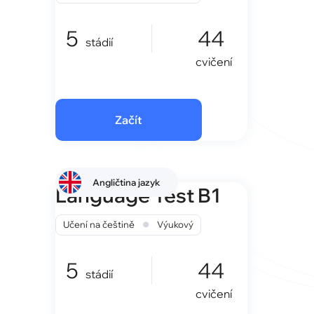
5
44
stádií
cvičení
Začít
Angličtina jazyk
Language Test B1
•
Učení na češtině
Výukový
5
44
stádií
cvičení