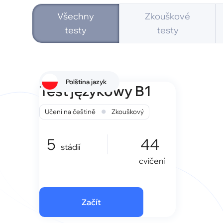
Všechny
Zkouškové
testy
testy
Polština jazyk
Test językowy B1
•
Učení na češtině
Zkouškový
5
44
stádií
cvičení
Začít