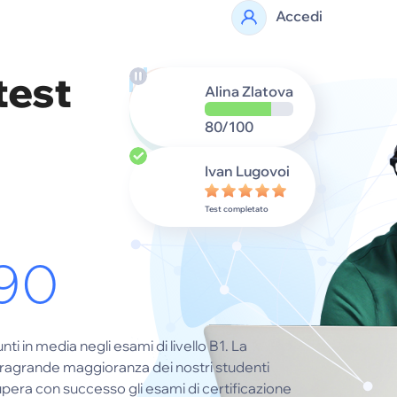
Accedi
test
Alina Zlatova
80/100
Ivan Lugovoi
Test completato
90
nti in media negli esami di livello B1. La
tragrande maggioranza dei nostri studenti
pera con successo gli esami di certificazione