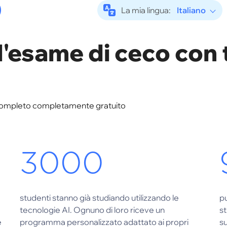
La mia lingua:
Italiano
l'esame di ceco con 
ck completo completamente gratuito
3000
e
studenti stanno già studiando utilizzando le
pu
tecnologie AI. Ognuno di loro riceve un
s
e
programma personalizzato adattato ai propri
su