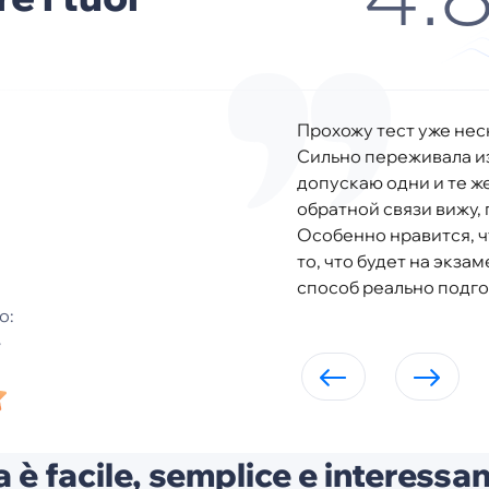
4.
Прохожу тест уже нес
Сильно переживала из
допускаю одни и те ж
обратной связи вижу,
Особенно нравится, ч
то, что будет на экзам
способ реально подго
o:
 è facile, semplice e interessan