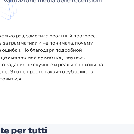
8
valutazione media delle recensioni
колько раз, заметила реальный прогресс.
-за грамматики и не понимала, почему
е ошибки. Но благодаря подробной
 где именно мне нужно подтянуться.
то задания не скучные и реально похожи на
ене. Это не просто какая-то зубрёжка, а
товиться!
te per tutti