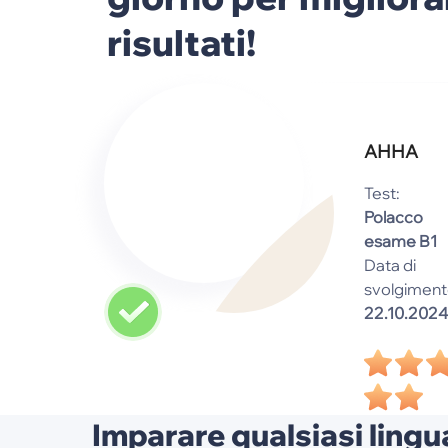
risultati!
АННА
Test:
Polacco
esame B1
Data di
svolgiment
22.10.2024
Imparare qualsiasi lingua