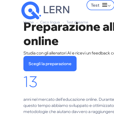
Test
LERN
Preparazione al
Home
•
Ceco lingua
•
Test d'esame
online
Studia con gli allenatori AI e ricevi un feedba
Scegli la preparazione
13
anni nel mercato dell'educazione online. Durant
questo tempo abbiamo sviluppato e ottimizzato
metodologie che aiutano davvero a raggiunger