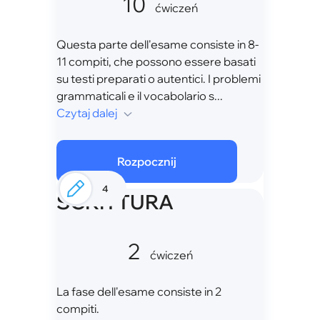
10
ćwiczeń
Questa parte dell'esame consiste in 8-
11 compiti, che possono essere basati
su testi preparati o autentici. I problemi
grammaticali e il vocabolario s...
Czytaj dalej
Rozpocznij
4
SCRITTURA
2
ćwiczeń
La fase dell'esame consiste in 2
compiti.