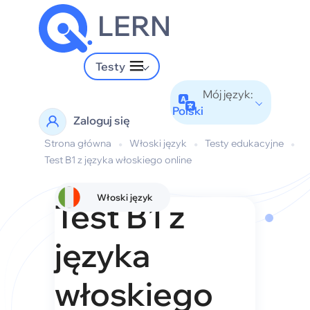
LERN
Testy
Mój język:
Polski
Zaloguj się
Strona główna
•
Włoski język
•
Testy edukacyjne
•
Test B1 z języka włoskiego online
Włoski język
Test B1 z
języka
włoskiego