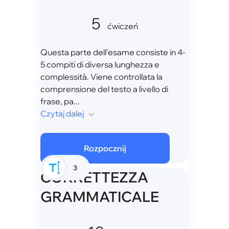
5
ćwiczeń
Questa parte dell'esame consiste in 4-
5 compiti di diversa lunghezza e
complessità. Viene controllata la
comprensione del testo a livello di
frase, pa...
Czytaj dalej
Rozpocznij
3
CORRETTEZZA
GRAMMATICALE