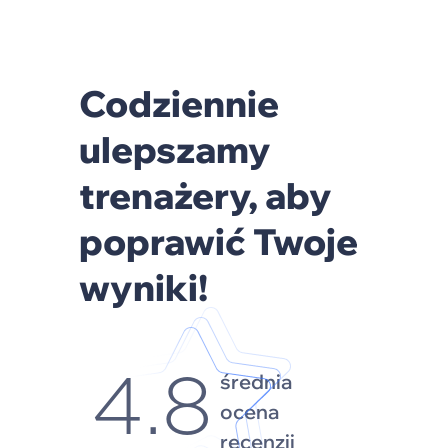
Codziennie
ulepszamy
trenażery, aby
poprawić Twoje
wyniki!
średnia
4.8
ocena
recenzji