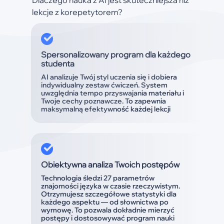
Dlaczego nauka z AI jest skuteczniejsza niż
lekcje z korepetytorem?
Spersonalizowany program dla każdego
studenta
AI analizuje Twój styl uczenia się i dobiera
indywidualny zestaw ćwiczeń. System
uwzględnia tempo przyswajania materiału i
Twoje cechy poznawcze. To zapewnia
maksymalną efektywność każdej lekcji
Obiektywna analiza Twoich postępów
Technologia śledzi 27 parametrów
znajomości języka w czasie rzeczywistym.
Otrzymujesz szczegółowe statystyki dla
każdego aspektu — od słownictwa po
wymowę. To pozwala dokładnie mierzyć
postępy i dostosowywać program nauki