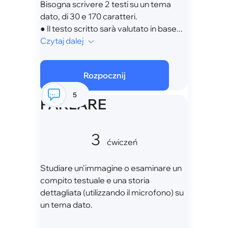
Bisogna scrivere 2 testi su un tema
dato, di 30 e 170 caratteri.
● Il testo scritto sarà valutato in base...
Czytaj dalej
Rozpocznij
5
PARLARE
3
ćwiczeń
Studiare un'immagine o esaminare un
compito testuale e una storia
dettagliata (utilizzando il microfono) su
un tema dato.