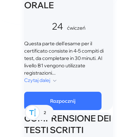
ORALE
24
ćwiczeń
Questa parte dell'esame per il
certificato consiste in 4-5 compiti di
test, da completare in 30 minuti. Al
livello B1 vengono utilizzate
registrazioni...
Czytaj dalej
Rozpocznij
2
COMPRENSIONE DEI
TESTI SCRITTI