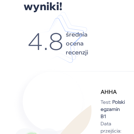
wyniki!
średnia
4.8
ocena
recenzji
АННА
Test:
Polski
egzamin
B1
Data
przejścia: