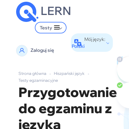
LERN
Testy
Mój język:
Polski
Zaloguj się
Strona główna
•
Hiszpański język
•
Testy egzaminacyjne
Przygotowanie
do egzaminu z
języka